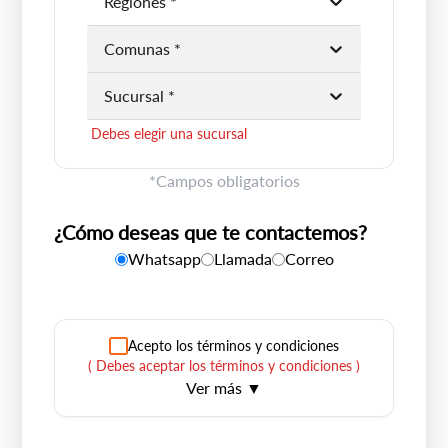
Regiones *
Debes elegir una región
Comunas *
Debes elegir una comuna
Sucursal *
Debes elegir una sucursal
*Campos obligatorios
¿Cómo deseas que te contactemos?
Whatsapp
Llamada
Correo
Acepto los términos y condiciones
(
Debes aceptar los términos y condiciones
)
Ver más ▼
Mediante el presente autorizo a Dercomaq SpA a
compartir mi información con empresas