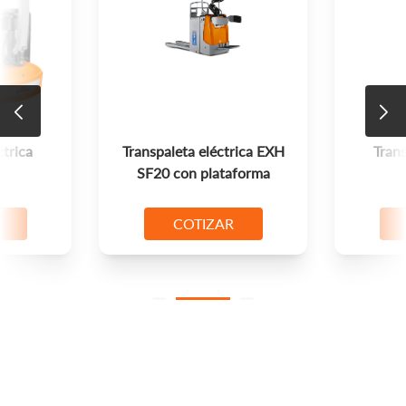
trica EXH
Transpaleta eléctrica
Tran
aforma
EXU20
R
COTIZAR