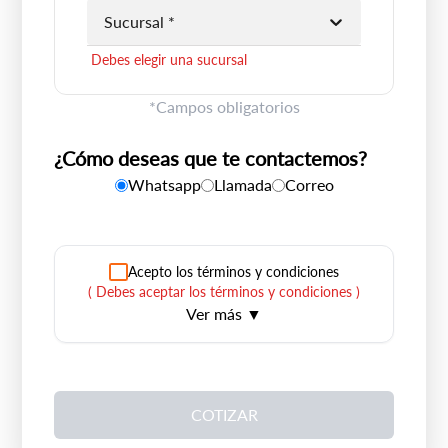
Debes elegir una comuna
Sucursal *
Debes elegir una sucursal
*Campos obligatorios
¿Cómo deseas que te contactemos?
Whatsapp
Llamada
Correo
Acepto los términos y condiciones
(
Debes aceptar los términos y condiciones
)
Ver más ▼
Mediante el presente autorizo a Dercomaq SpA a
compartir mi información con empresas
asociadas, filiales tanto nacionales como
extranjeras debidamente autorizadas por
COTIZAR
Dercomaq SpA, con el fin de contactarme para