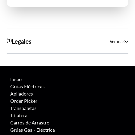
enviar información relevante y/o preguntar mi
opinión por la forma en que fueron prestados los
servicios. Declaro que he sido informado acerca
del propósito del almacenamiento de mis datos
personales y autorizo su tratamiento de
conformidad lo regula la ley 19.628 de
protección de datos de carácter personal y a su
(1)
Legales
Ver más
Política de Privacidad y Protección de Datos
Personales.
Dercomaq SpA se contactará con usted
preferentemente por el medio indicado, de no ser
esto posible, recurrirá a otros medios de contacto
habilitados y respecto de los cuales mantenga
Inicio
información.
Grúas Eléctricas
Apiladores
Order Picker
Transpaletas
Trilateral
Carros de Arrastre
Grúas Gas - Eléctrica