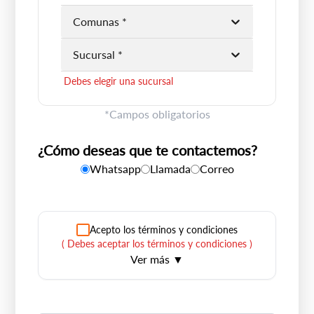
Debes elegir una región
Comunas *
Debes elegir una comuna
Sucursal *
Debes elegir una sucursal
*Campos obligatorios
¿Cómo deseas que te contactemos?
Whatsapp
Llamada
Correo
Acepto los términos y condiciones
(
Debes aceptar los términos y condiciones
)
Ver más ▼
Mediante el presente autorizo a Dercomaq SpA a
compartir mi información con empresas
asociadas, filiales tanto nacionales como