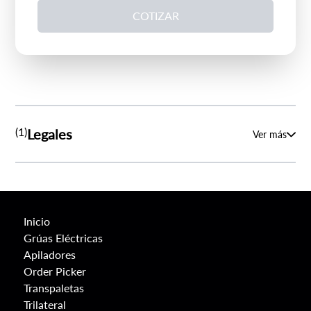
extranjeras debidamente autorizadas por
COTIZAR
Dercomaq SpA, con el fin de contactarme para
enviar información relevante y/o preguntar mi
opinión por la forma en que fueron prestados los
servicios. Declaro que he sido informado acerca
del propósito del almacenamiento de mis datos
personales y autorizo su tratamiento de
conformidad lo regula la ley 19.628 de
protección de datos de carácter personal y a su
(1)
Legales
Ver más
Política de Privacidad y Protección de Datos
Personales.
Dercomaq SpA se contactará con usted
preferentemente por el medio indicado, de no ser
esto posible, recurrirá a otros medios de contacto
habilitados y respecto de los cuales mantenga
Inicio
información.
Grúas Eléctricas
Apiladores
Order Picker
Transpaletas
Trilateral