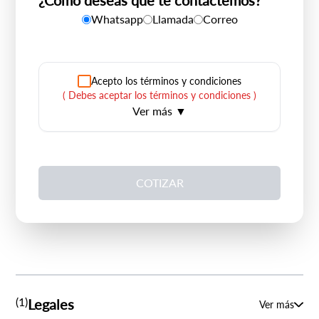
¿Cómo deseas que te contactemos?
Whatsapp
Llamada
Correo
Acepto los términos y condiciones
(
Debes aceptar los términos y condiciones
)
Ver más ▼
Mediante el presente autorizo a Dercomaq SpA a
compartir mi información con empresas
asociadas, filiales tanto nacionales como
extranjeras debidamente autorizadas por
COTIZAR
Dercomaq SpA, con el fin de contactarme para
enviar información relevante y/o preguntar mi
opinión por la forma en que fueron prestados los
servicios. Declaro que he sido informado acerca
del propósito del almacenamiento de mis datos
personales y autorizo su tratamiento de
conformidad lo regula la ley 19.628 de
protección de datos de carácter personal y a su
(1)
Legales
Ver más
Política de Privacidad y Protección de Datos