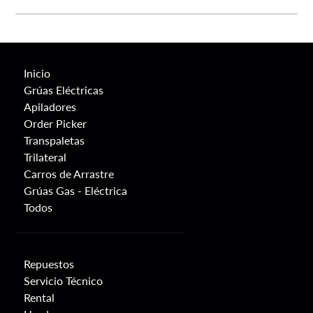
Personales.
Dercomaq SpA se contactará con usted
preferentemente por el medio indicado, de no ser
esto posible, recurrirá a otros medios de contacto
habilitados y respecto de los cuales mantenga
Inicio
información.
Grúas Eléctricas
Apiladores
Order Picker
Transpaletas
Trilateral
Carros de Arrastre
Grúas Gas - Eléctrica
Todos
Repuestos
Servicio Técnico
Rental