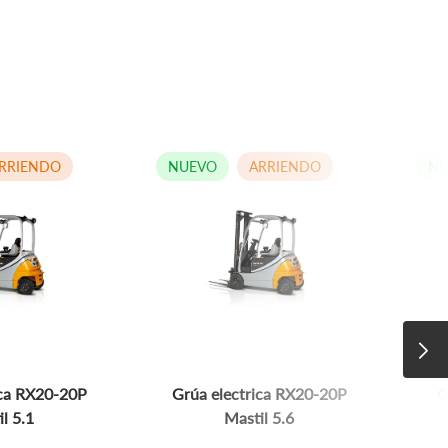
RRIENDO
NUEVO
ARRIENDO
NU
ica RX20-20P
Grúa electrica RX20-20P
G
l 5.1
Mastil 5.6