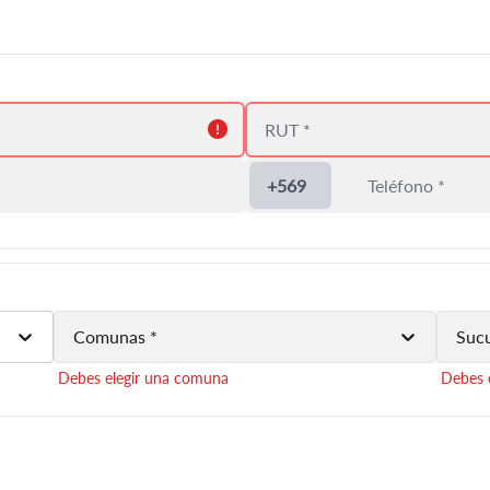
Ingrese un rut válido
+569
Comunas *
Sucu
Debes elegir una comuna
Debes e