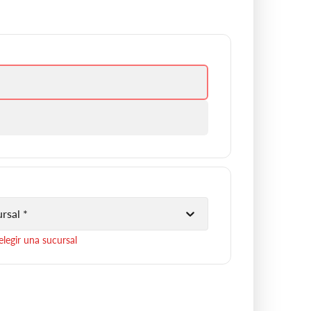
rsal *
legir una sucursal