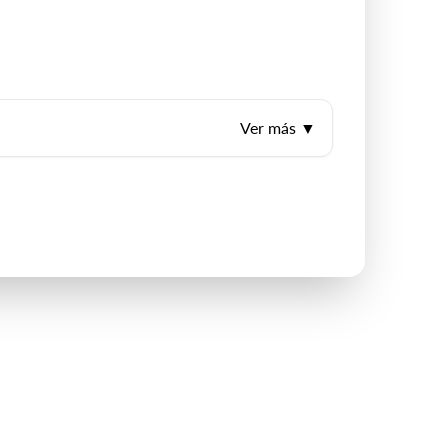
Ver más ▼
ales como extranjeras debidamente autorizadas por
ueron prestados los servicios. Declaro que he sido
o regula la ley 19.628 de protección de datos de
 medios de contacto habilitados y respecto de los